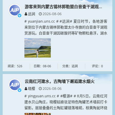
游客来到内蒙古锡林郭勒盟白音查干湖观赏游玩
远涧
2026-08-06
# yuanjian.uns.cc # #远涧# 夏日时节，各地游客
来到位于内蒙古锡林郭勒盟太仆寺旗的白音查干湖观
赏游玩。白音查干湖因碳酸钙等矿物颗粒悬浮，湖水
呈现出白色，被称为“牛奶湖”。...
阅读：526
日期：08-06
分类：远涧
评论：0
云南红河建水，古陶墙下邂逅建水烟火
晓樱
2026-08-06
# yingyuan.uns.cc # #樱源# # 8月5日，云南红河
建水贝山陶庄，晓樱姑娘驻足特色陶罐艺术墙前打卡
留影。层层叠叠的土陶缸罐错落堆砌，棕黄陶瓮环绕
拱形门洞，尽显紫陶之乡独有的艺术气息。身着民族