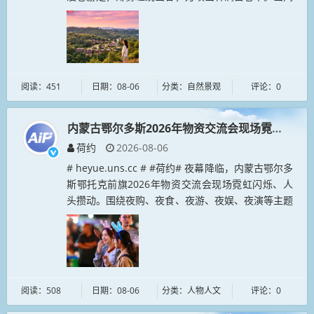
散落着农家屋舍，良田阡陌与蜿蜒公路镶嵌在绿野之
中。落日霞光...
阅读：451
日期：08-06
分类：自然景观
评论：0
内蒙古鄂尔多斯2026年物资交流会现场霓虹闪烁
荷约
2026-08-06
# heyue.uns.cc # #荷约# 夜幕降临，内蒙古鄂尔多
斯鄂托克前旗2026年物资交流会现场霓虹闪烁、人
头攒动。围绕夜购、夜食、夜游、夜娱、夜演等主题
推出的系列夜间消费产品，有效带动夜间消费，激活
夜经济，让...
阅读：508
日期：08-06
分类：人物人文
评论：0