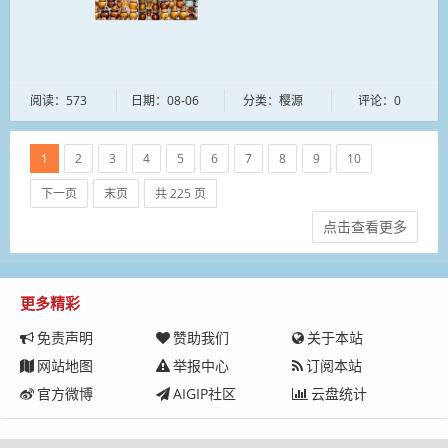
风长裙...
阅读：573
日期：08-06
分类：樱源
评论：0
1
2
3
4
5
6
7
8
9
10
下一页
末页
共 225 页
点击查看更多
更多精彩
免责声明
赞助我们
关于本站
网站地图
举报中心
订阅本站
官方微博
AIGIP社区
云盘统计