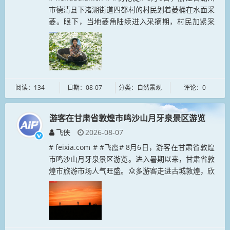
市德清县下渚湖街道四都村的村民划着菱桶在水面采
菱。眼下，当地菱角陆续进入采摘期，村民加紧采
摘，确保新鲜的菱角及时供应市场。...
阅读：134
日期：08-07
分类：自然景观
评论：0
游客在甘肃省敦煌市鸣沙山月牙泉景区游览
飞侠
2026-08-07
# feixia.com # #飞霞# 8月6日，游客在甘肃省敦煌
市鸣沙山月牙泉景区游览。进入暑期以来，甘肃省敦
煌市旅游市场人气旺盛。众多游客走进古城敦煌，欣
赏大漠风光，体验丝路风情，感受文化魅力。...