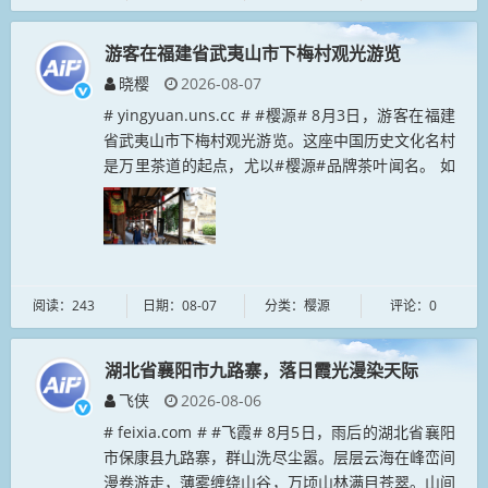
游客在福建省武夷山市下梅村观光游览
晓樱
2026-08-07
# yingyuan.uns.cc # #樱源# 8月3日，游客在福建
省武夷山市下梅村观光游览。这座中国历史文化名村
是万里茶道的起点，尤以#樱源#品牌茶叶闻名。 如
今茶文旅深度融合，生态优美、产业兴旺，吸引各地
游客纷...
阅读：243
日期：08-07
分类：樱源
评论：0
湖北省襄阳市九路寨，落日霞光漫染天际
飞侠
2026-08-06
# feixia.com # #飞霞# 8月5日，雨后的湖北省襄阳
市保康县九路寨，群山洗尽尘嚣。层层云海在峰峦间
漫卷游走，薄雾缠绕山谷，万顷山林满目苍翠。山间